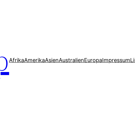
p
Afrika
Amerika
Asien
Australien
Europa
Impressum
L