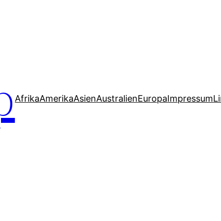
p
Afrika
Amerika
Asien
Australien
Europa
Impressum
L