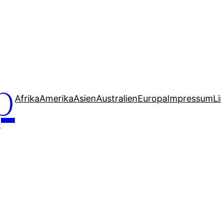
p
Afrika
Amerika
Asien
Australien
Europa
Impressum
L