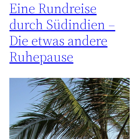
Eine Rundreise
durch Südindien –
Die etwas andere
Ruhepause