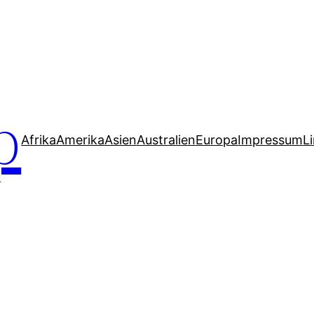
p
Afrika
Amerika
Asien
Australien
Europa
Impressum
L