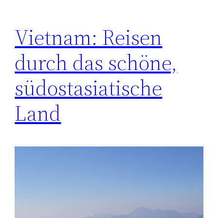
Vietnam: Reisen
durch das schöne,
südostasiatische
Land