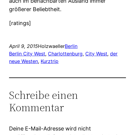
auch im benachbarten Ausland immer
größerer Beliebtheit.
[ratings]
April 9, 2015
Holzwaeller
Berlin
Berlin City West
, 
Charlottenburg
, 
City West
, 
der
neue Westen
, 
Kurztrip
Schreibe einen
Kommentar
Deine E-Mail-Adresse wird nicht