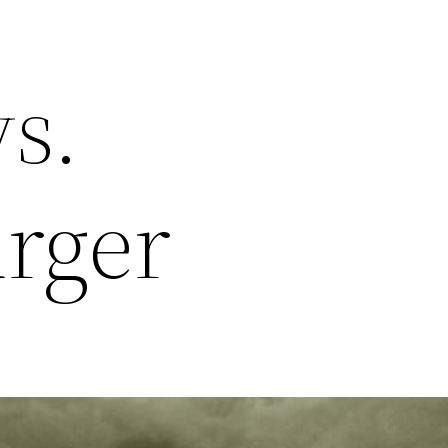
s.
rger