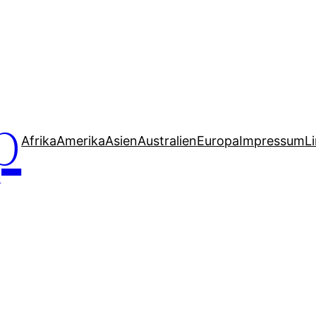
p
Afrika
Amerika
Asien
Australien
Europa
Impressum
L