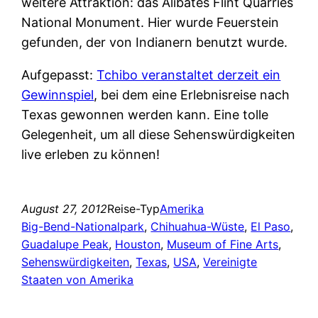
weitere Attraktion: das Alibates Flint Quarries
National Monument. Hier wurde Feuerstein
gefunden, der von Indianern benutzt wurde.
Aufgepasst:
Tchibo veranstaltet derzeit ein
Gewinnspiel
, bei dem eine Erlebnisreise nach
Texas gewonnen werden kann. Eine tolle
Gelegenheit, um all diese Sehenswürdigkeiten
live erleben zu können!
August 27, 2012
Reise-Typ
Amerika
Big-Bend-Nationalpark
, 
Chihuahua-Wüste
, 
El Paso
, 
Guadalupe Peak
, 
Houston
, 
Museum of Fine Arts
, 
Sehenswürdigkeiten
, 
Texas
, 
USA
, 
Vereinigte
Staaten von Amerika