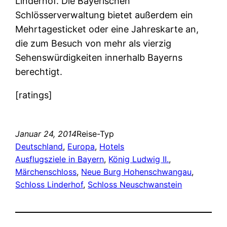
Linderhof. Die Bayerischen
Schlösserverwaltung bietet außerdem ein
Mehrtagesticket oder eine Jahreskarte an,
die zum Besuch von mehr als vierzig
Sehenswürdigkeiten innerhalb Bayerns
berechtigt.
[ratings]
Januar 24, 2014
Reise-Typ
Deutschland
, 
Europa
, 
Hotels
Ausflugsziele in Bayern
, 
König Ludwig II.
, 
Märchenschloss
, 
Neue Burg Hohenschwangau
, 
Schloss Linderhof
, 
Schloss Neuschwanstein