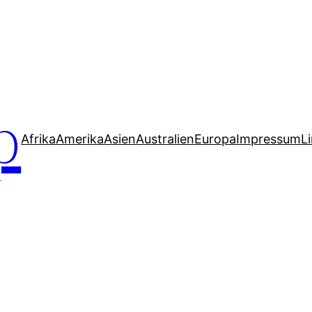
p
Afrika
Amerika
Asien
Australien
Europa
Impressum
L