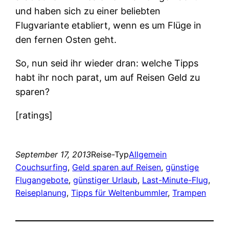
und haben sich zu einer beliebten
Flugvariante etabliert, wenn es um Flüge in
den fernen Osten geht.
So, nun seid ihr wieder dran: welche Tipps
habt ihr noch parat, um auf Reisen Geld zu
sparen?
[ratings]
September 17, 2013
Reise-Typ
Allgemein
Couchsurfing
, 
Geld sparen auf Reisen
, 
günstige
Flugangebote
, 
günstiger Urlaub
, 
Last-Minute-Flug
, 
Reiseplanung
, 
Tipps für Weltenbummler
, 
Trampen