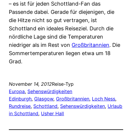
– es ist für jeden Schottland-Fan das
Passende dabei. Gerade für diejenigen, die
die Hitze nicht so gut vertragen, ist
Schottland ein ideales Reiseziel. Durch die
nördliche Lage sind die Temperaturen
niedriger als im Rest von
Großbritannien
. Die
Sommertemperaturen liegen etwa um 18
Grad.
November 14, 2012
Reise-Typ
Europa
, 
Sehenswürdigkeiten
Edinburgh
, 
Glasgow
, 
Großbritannien
, 
Loch Ness
, 
Rundreise
, 
Schottland
, 
Sehenswürdigkeiten
, 
Urlaub
in Schottland
, 
Usher Hall