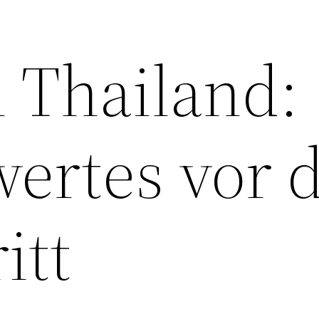
n Thailand:
ertes vor 
itt