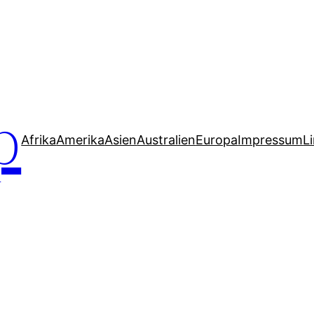
p
Afrika
Amerika
Asien
Australien
Europa
Impressum
L