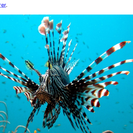
rer
.