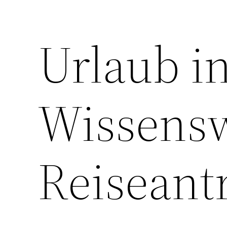
Urlaub i
Wissensw
Reiseantr