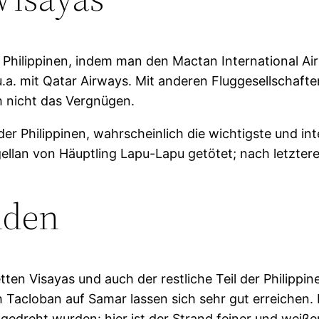
Philippinen, indem man den Mactan International Airp
.a. mit Qatar Airways. Mit anderen Fluggesellschafte
h nicht das Vergnügen.
er Philippinen, wahrscheinlich die wichtigste und int
agellan von Häuptling Lapu-Lapu getötet; nach letzt
nden
tten Visayas und auch der restliche Teil der Philippi
 Tacloban auf Samar lassen sich sehr gut erreichen.
gedreht wurden: hier ist der Strand feiner und weiße