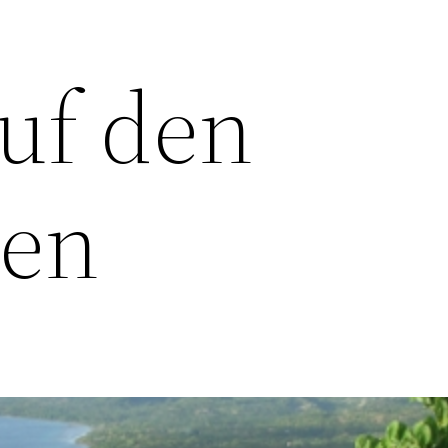
auf den
nen