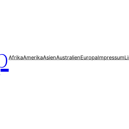
p
Afrika
Amerika
Asien
Australien
Europa
Impressum
L