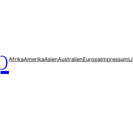
p
Afrika
Amerika
Asien
Australien
Europa
Impressum
L