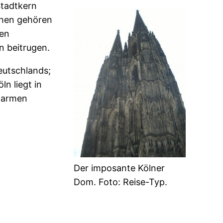
Stadtkern
rchen gehören
den
n beitrugen.
eutschlands;
n liegt in
 warmen
Der imposante Kölner
Dom. Foto: Reise-Typ.