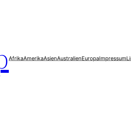
p
Afrika
Amerika
Asien
Australien
Europa
Impressum
L