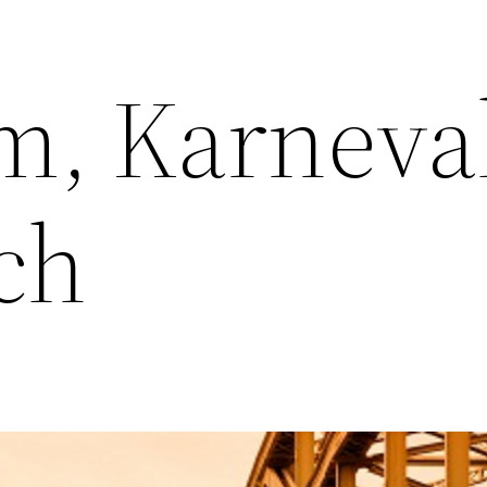
m, Karneva
ch