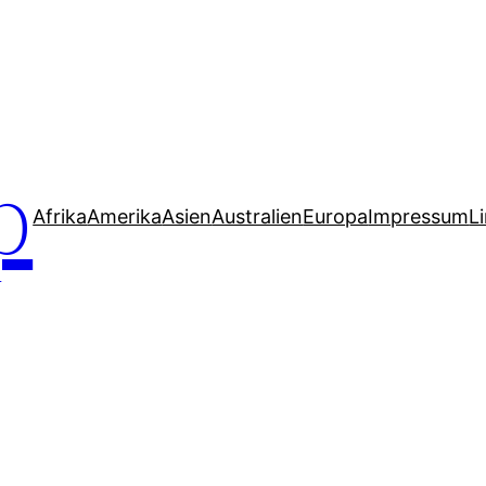
p
Afrika
Amerika
Asien
Australien
Europa
Impressum
L